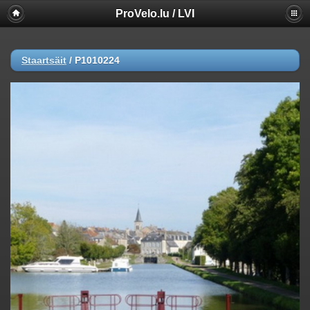
ProVelo.lu / LVI
Staartsäit
/
P1010224