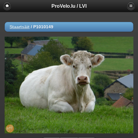
ProVelo.lu / LVI
Staartsäit
/
P1010149