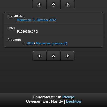
Erstallt den
Mëttwoch, 3. Oktober 2012
Datei
P1010149.JPG
Albumen
2012
/
Marier les plaisirs (3)
Ennerstetzt vun
Piwigo
Uweisen am :
Handy
|
Desktop