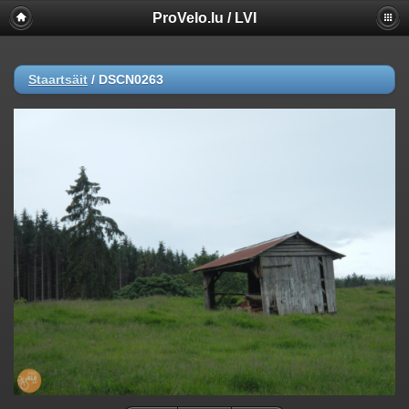
ProVelo.lu / LVI
Staartsäit
/
DSCN0263