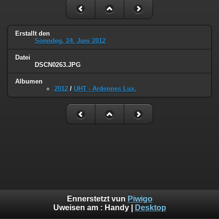
Erstallt den
Sonndeg, 24. Juni 2012
Datei
DSCN0263.JPG
Albumen
2012
/
UHT - Ardennes Lux.
Ennerstetzt vun
Piwigo
Uweisen am :
Handy
|
Desktop