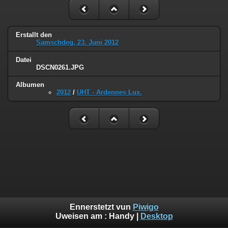
Erstallt den
Samschdeg, 23. Juni 2012
Datei
DSCN0261.JPG
Albumen
2012
/
UHT - Ardennes Lux.
Ennerstetzt vun
Piwigo
Uweisen am :
Handy
|
Desktop