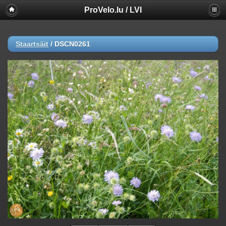
ProVelo.lu / LVI
Staartsäit
/
DSCN0261