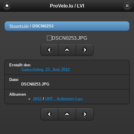
ProVelo.lu / LVI
Staartsäit
/
DSCN0253
Erstallt den
Samschdeg, 23. Juni 2012
Datei
DSCN0253.JPG
Albumen
2012
/
UHT - Ardennes Lux.