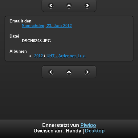
Erstallt den
Samschdeg, 23. Juni 2012
Datei
DSCN0248.JPG
Albumen
2012
/
UHT - Ardennes Lux.
Ennerstetzt vun
Piwigo
Uweisen am :
Handy
|
Desktop