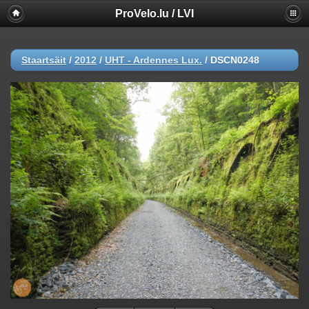
ProVelo.lu / LVI
Staartsäit
/
2012
/
UHT - Ardennes Lux.
/
DSCN0248