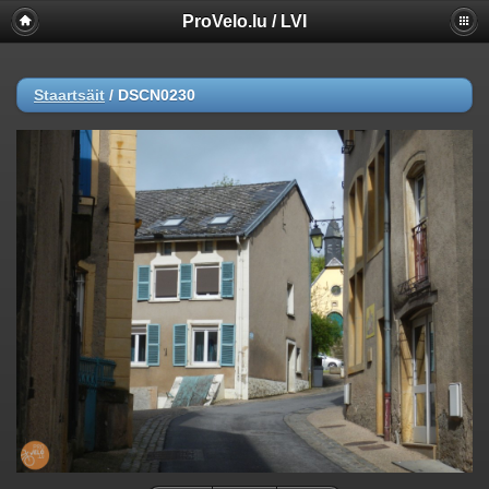
ProVelo.lu / LVI
Staartsäit
/
DSCN0230