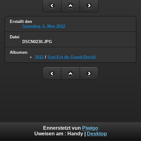
Erstallt den
Sonndeg, 6. Mee 2012
Datei
DSCN0230.JPG
Albumen
2012
/
Sud-Est du Grand-Duché
Ennerstetzt vun
Piwigo
Uweisen am :
Handy
|
Desktop