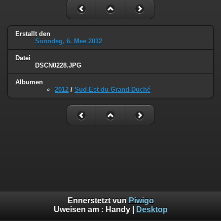
Erstallt den
Sonndeg, 6. Mee 2012
Datei
DSCN0228.JPG
Albumen
2012
/
Sud-Est du Grand-Duché
Ennerstetzt vun
Piwigo
Uweisen am :
Handy
|
Desktop