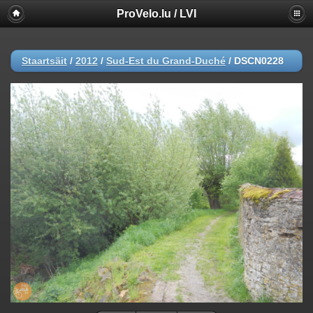
ProVelo.lu / LVI
Staartsäit
/
2012
/
Sud-Est du Grand-Duché
/
DSCN0228