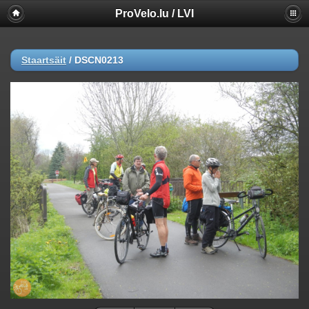
ProVelo.lu / LVI
Staartsäit
/
DSCN0213