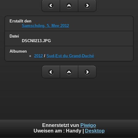
Erstallt den
Samschdeg, 5. Mee 2012
Datei
DSCN0213.JPG
Albumen
2012
/
Sud-Est du Grand-Duché
Ennerstetzt vun
Piwigo
Uweisen am :
Handy
|
Desktop