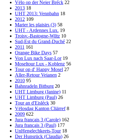
Vëlo op der Neier Bréck
22
2013
18
UHT 2013: Vennbahn
18
2012
109
Marier les plaisirs (3)
58
UHT - Ardennes Lux.
19
Troisv.-Bastogne-Wiltz
10
Sud-Est du Grand-Duché
22
2011
161
Orange Bike Days
57
Von Lux nach Saar-Lor
19
Moseltour Lux - Koblenz
56
Tour op d' Happy Mosel
27
Aller-Retour Veianen
2
2010
95
Bahnradeln Bitburg
20
UHT Limburg (Janine)
11
UHT Limburg (Paul)
26
Tour an d'Eisléck
30
Vëlosdag Kanton Cliärref
8
2009
622
Jura français 3 (Carole)
162
Jura français 3 (Paul)
177
UnHenglechkeets-Tour
18
Der Hunsrück (Claudia)
26