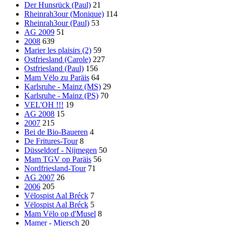
Der Hunsrück (Paul)
21
Rheinrah3our (Monique)
114
Rheinrah3our (Paul)
53
AG 2009
51
2008
639
Marier les plaisirs (2)
59
Ostfriesland (Carole)
227
Ostfriesland (Paul)
156
Mam Vëlo zu Paräis
64
Karlsruhe - Mainz (MS)
29
Karlsruhe - Mainz (PS)
70
VEL'OH !!!
19
AG 2008
15
2007
215
Bei de Bio-Baueren
4
De Fritures-Tour
8
Düsseldorf - Nijmegen
50
Mam TGV op Paräis
56
Nordfriesland-Tour
71
AG 2007
26
2006
205
Vëlospist Aal Bréck
7
Vëlospist Aal Bréck
5
Mam Vëlo op d'Musel
8
Mamer - Miersch
20