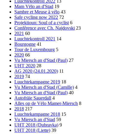
Luuchtekontroll 2022
13
Mam Vëlo an d'Stad
19
Sambre et Meuse à vélo
43
Safe cycling now 2022
72
Projektioun: Soul of a cyclist
6
Conférence avec Ch. Najdovski
23
2021
60
Luuchtekontroll 2021
14
Bourgogne
41
Tour de Luxembourg
5
2020
66
Vu Miersch an d'Stad (Paul)
27
UHT 2020
28
AG 2020 (24.01.2020)
11
2019
74
Luuchtekampagne 2019
18
Vu Miersch an d'Stad (Camille)
4
Vu Miersch an d'Stad (Paul)
40
Autofräie Sauerdall
4
Alles op de Vëlo Mamer-Miersch
8
2018
217
Luuchtekampagne 2018
15
Vu Miersch an d'Stad
59
UHT 2018 (Dubravka)
9
UHT 2018 (Liette)
39