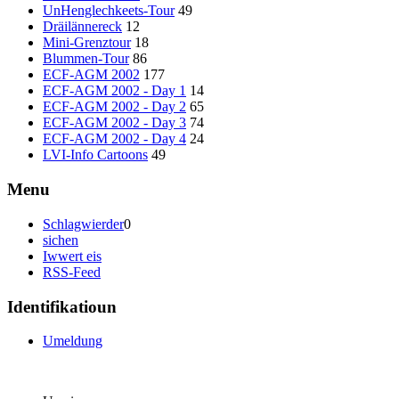
UnHenglechkeets-Tour
49
Dräilännereck
12
Mini-Grenztour
18
Blummen-Tour
86
ECF-AGM 2002
177
ECF-AGM 2002 - Day 1
14
ECF-AGM 2002 - Day 2
65
ECF-AGM 2002 - Day 3
74
ECF-AGM 2002 - Day 4
24
LVI-Info Cartoons
49
Menu
Schlagwierder
0
sichen
Iwwert eis
RSS-Feed
Identifikatioun
Umeldung