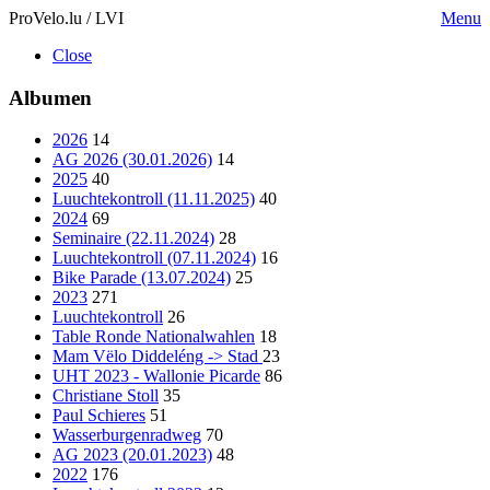
ProVelo.lu / LVI
Menu
Close
Albumen
2026
14
AG 2026 (30.01.2026)
14
2025
40
Luuchtekontroll (11.11.2025)
40
2024
69
Seminaire (22.11.2024)
28
Luuchtekontroll (07.11.2024)
16
Bike Parade (13.07.2024)
25
2023
271
Luuchtekontroll
26
Table Ronde Nationalwahlen
18
Mam Vëlo Diddeléng -> Stad
23
UHT 2023 - Wallonie Picarde
86
Christiane Stoll
35
Paul Schieres
51
Wasserburgenradweg
70
AG 2023 (20.01.2023)
48
2022
176