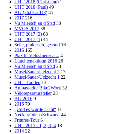
UHT 2018 (Christiane)
1
UHT 2018 (Paul)
49
AG (26.01.2018)
45
2017
216
Vu Miersch an d'Stad
30
MVOS 2017
38
UHT 2017 (2)
88
UHT 2017 (1)
44
Séier, praktesch, gesond
16
2016
165
Plaz fir Vëlosfuerer a ...
4
Luuchtenaktioun 2016
26
Vu Miersch an d'Stad
23
Musel/Sauer/Uelzecht 2
13
Musel/Sauer/Uelzecht 1
22
UHT Tödden
13
Ambassador Bike2Work
32
Vëloreparaturatelier
23
AG 2016
9
2015
79
„Und es wurde Licht“
11
Neckar/Oden./Schwarz.
44
Fritures-Tour
6
UHT 2015 - 1, 2, 3, 4
18
2014
22