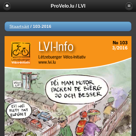
ProVelo.lu / LVI
Staartsäit
/
103-2016