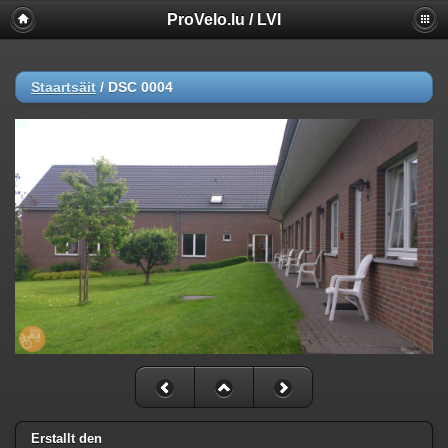
ProVelo.lu / LVI
Staartsäit
/
DSC 0004
Erstallt den