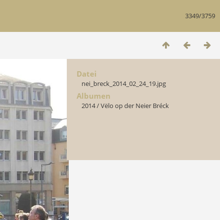
3349/3759
Datei
nei_breck_2014_02_24_19.jpg
Albumen
2014
/
Vëlo op der Neier Bréck