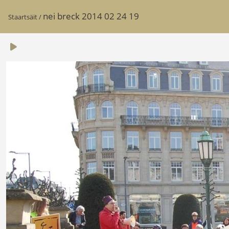
nei breck 2014 02 24 19
Staartsäit
/