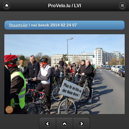
ProVelo.lu / LVI
Staartsäit
/
nei breck 2014 02 24 07