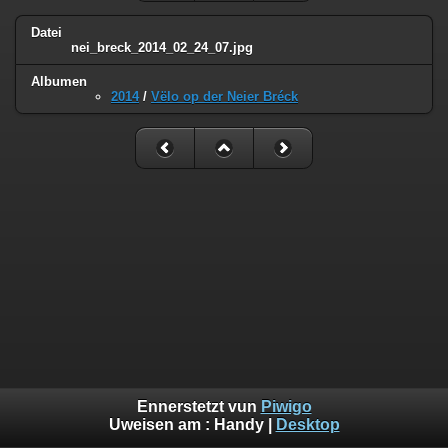
Datei
nei_breck_2014_02_24_07.jpg
Albumen
2014
/
Vëlo op der Neier Bréck
Ennerstetzt vun
Piwigo
Uweisen am :
Handy
|
Desktop