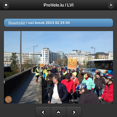
ProVelo.lu / LVI
Staartsäit
/
nei breck 2014 02 24 04