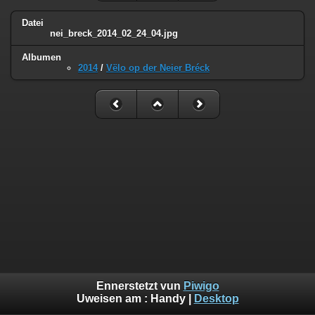
Datei
nei_breck_2014_02_24_04.jpg
Albumen
2014
/
Vëlo op der Neier Bréck
Ennerstetzt vun
Piwigo
Uweisen am :
Handy
|
Desktop