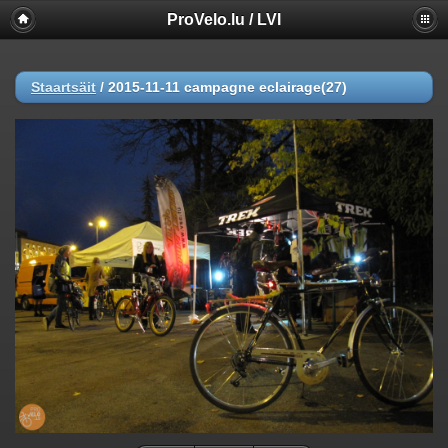
ProVelo.lu / LVI
Staartsäit
/
2015-11-11 campagne eclairage(27)