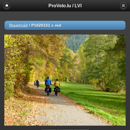
ProVelo.lu / LVI
Staartsäit
/
P1020151 c red