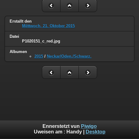
Erstallt den
Mëttwoch, 21. Oktober 2015
Datei
P1020151_c_red.jpg
Albumen
2015
/
Neckar/Oden./Schwarz.
Ennerstetzt vun
Piwigo
Uweisen am :
Handy
|
Desktop