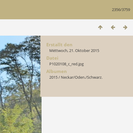
2356/3759
Erstallt den
Mëttwoch, 21. Oktober 2015
Datei
P1020108_c_red.jpg
Albumen
2015
/
Neckar/Oden./Schwarz.