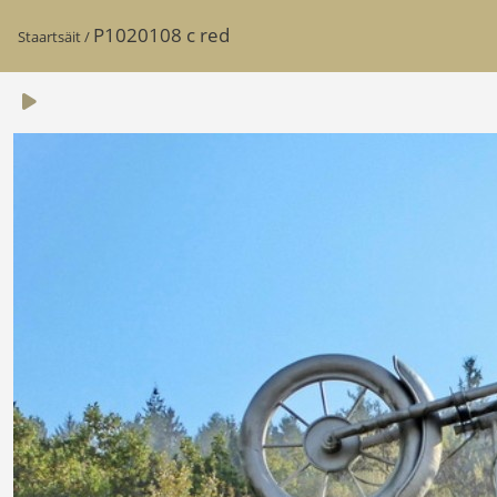
P1020108 c red
Staartsäit
/