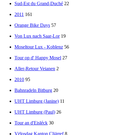
Sud-Est du Grand-Duché
22
2011
161
Orange Bike Days
57
Von Lux nach Saar-Lor
19
Moseltour Lux - Koblenz
56
Tour op d' Happy Mosel
27
Aller-Retour Veianen
2
2010
95
Bahnradeln Bitburg
20
UHT Limburg (Janine)
11
UHT Limburg (Paul)
26
Tour an d'Eisléck
30
Vëlosdag Kanton Cliärref
8