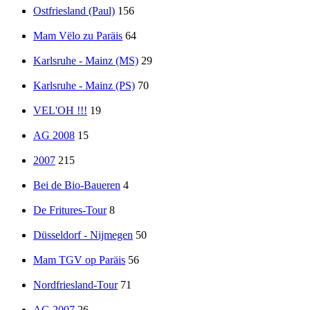
Ostfriesland (Paul)
156
Mam Vëlo zu Paräis
64
Karlsruhe - Mainz (MS)
29
Karlsruhe - Mainz (PS)
70
VEL'OH !!!
19
AG 2008
15
2007
215
Bei de Bio-Baueren
4
De Fritures-Tour
8
Düsseldorf - Nijmegen
50
Mam TGV op Paräis
56
Nordfriesland-Tour
71
AG 2007
26