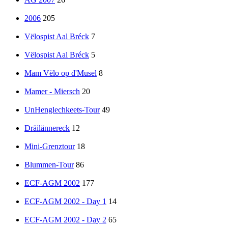
2006
205
Vëlospist Aal Bréck
7
Vëlospist Aal Bréck
5
Mam Vëlo op d'Musel
8
Mamer - Miersch
20
UnHenglechkeets-Tour
49
Dräilännereck
12
Mini-Grenztour
18
Blummen-Tour
86
ECF-AGM 2002
177
ECF-AGM 2002 - Day 1
14
ECF-AGM 2002 - Day 2
65