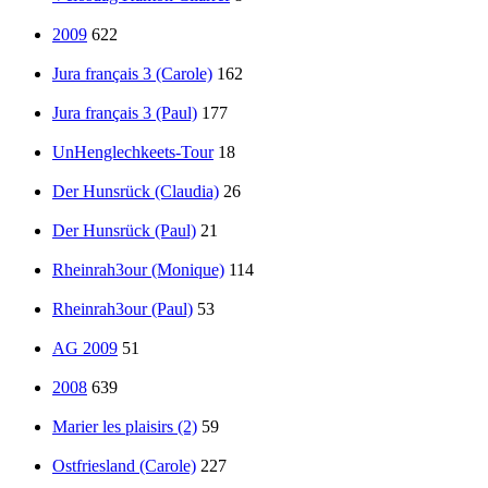
2009
622
Jura français 3 (Carole)
162
Jura français 3 (Paul)
177
UnHenglechkeets-Tour
18
Der Hunsrück (Claudia)
26
Der Hunsrück (Paul)
21
Rheinrah3our (Monique)
114
Rheinrah3our (Paul)
53
AG 2009
51
2008
639
Marier les plaisirs (2)
59
Ostfriesland (Carole)
227