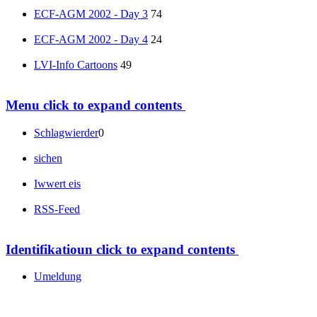
ECF-AGM 2002 - Day 3
74
ECF-AGM 2002 - Day 4
24
LVI-Info Cartoons
49
Menu
click to expand contents
Schlagwierder
0
sichen
Iwwert eis
RSS-Feed
Identifikatioun
click to expand contents
Umeldung