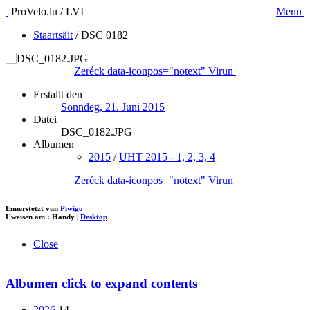
ProVelo.lu / LVI
Menu
Staartsäit
/
DSC 0182
Zeréck
data-iconpos="notext"
Virun
Erstallt den
Sonndeg, 21. Juni 2015
Datei
DSC_0182.JPG
Albumen
2015
/
UHT 2015 - 1, 2, 3, 4
Zeréck
data-iconpos="notext"
Virun
Ennerstetzt vun
Piwigo
Uweisen am :
Handy
|
Desktop
Close
Albumen
click to expand contents
2026
14