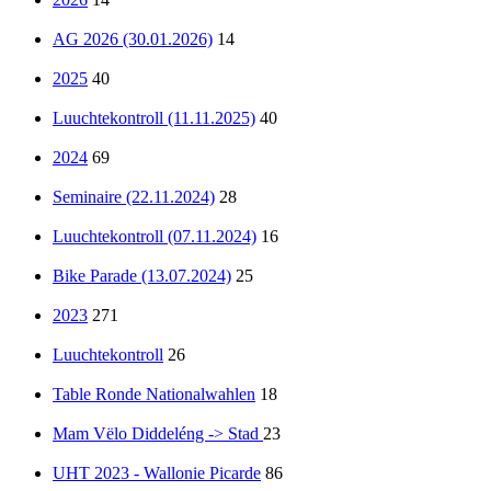
AG 2026 (30.01.2026)
14
2025
40
Luuchtekontroll (11.11.2025)
40
2024
69
Seminaire (22.11.2024)
28
Luuchtekontroll (07.11.2024)
16
Bike Parade (13.07.2024)
25
2023
271
Luuchtekontroll
26
Table Ronde Nationalwahlen
18
Mam Vëlo Diddeléng -> Stad
23
UHT 2023 - Wallonie Picarde
86