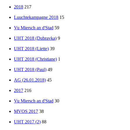
2018
217
Luuchtekampagne 2018
15
Vu Miersch an d'Stad
59
UHT 2018 (Dubravka)
9
UHT 2018 (Liette)
39
UHT 2018 (Christiane)
1
UHT 2018 (Paul)
49
AG (26.01.2018)
45
2017
216
Vu Miersch an d'Stad
30
MVOS 2017
38
UHT 2017 (2)
88