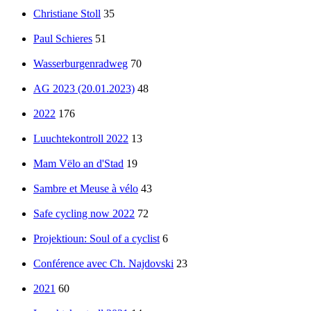
Christiane Stoll
35
Paul Schieres
51
Wasserburgenradweg
70
AG 2023 (20.01.2023)
48
2022
176
Luuchtekontroll 2022
13
Mam Vëlo an d'Stad
19
Sambre et Meuse à vélo
43
Safe cycling now 2022
72
Projektioun: Soul of a cyclist
6
Conférence avec Ch. Najdovski
23
2021
60