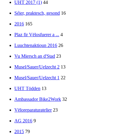
UHT 2017 (1)
44
Séier, praktesch, gesond
16
2016
165
Plaz fir Vëlosfuerer a ...
4
Luuchtenaktioun 2016
26
Vu Miersch an d'Stad
23
Musel/Sauer/Uelzecht 2
13
Musel/Sauer/Uelzecht 1
22
UHT Tödden
13
Ambassador Bike2Work
32
Vëloreparaturatelier
23
AG 2016
9
2015
79