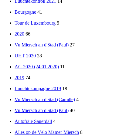
Luuchtekontroll 2021
14
Bourgogne
41
Tour de Luxembourg
5
2020
66
Vu Miersch an d'Stad (Paul)
27
UHT 2020
28
AG 2020 (24.01.2020)
11
2019
74
Luuchtekampagne 2019
18
Vu Miersch an d'Stad (Camille)
4
Vu Miersch an d'Stad (Paul)
40
Autofräie Sauerdall
4
Alles op de Vëlo Mamer-Miersch
8