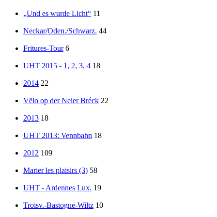
„Und es wurde Licht“
11
Neckar/Oden./Schwarz.
44
Fritures-Tour
6
UHT 2015 - 1, 2, 3, 4
18
2014
22
Vëlo op der Neier Bréck
22
2013
18
UHT 2013: Vennbahn
18
2012
109
Marier les plaisirs (3)
58
UHT - Ardennes Lux.
19
Troisv.-Bastogne-Wiltz
10