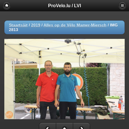
ProVelo.lu / LVI
Staartsäit
/
2019
/
Alles op de Vëlo Mamer-Miersch
/
IMG
2813