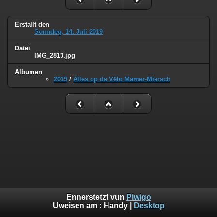
Erstallt den
Sonndeg, 14. Juli 2019
Datei
IMG_2813.jpg
Albumen
2019
/
Alles op de Vëlo Mamer-Miersch
Ennerstetzt vun
Piwigo
Uweisen am :
Handy
|
Desktop