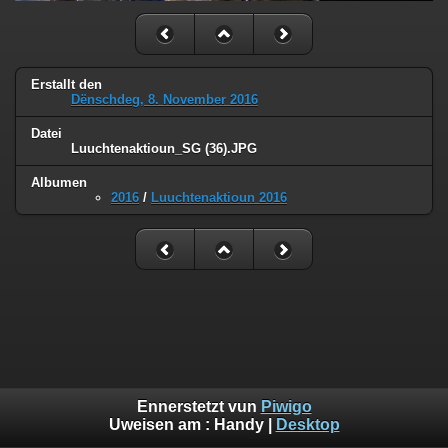
Erstallt den
Dënschdeg, 8. November 2016
Datei
Luuchtenaktioun_SG (36).JPG
Albumen
2016
/
Luuchtenaktioun 2016
Ennerstetzt vun
Piwigo
Uweisen am :
Handy
|
Desktop