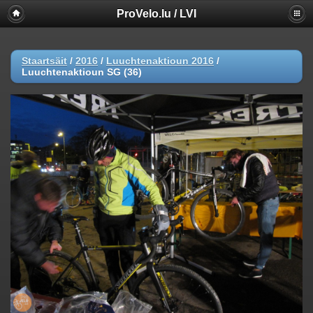
ProVelo.lu / LVI
Staartsäit
/
2016
/
Luuchtenaktioun 2016
/
Luuchtenaktioun SG (36)