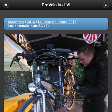
ProVelo.lu / LVI
Staartsäit
/
2016
/
Luuchtenaktioun 2016
/
Luuchtenaktioun SG (9)