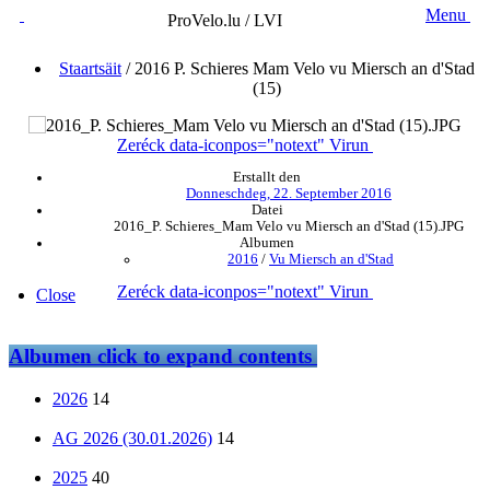
Menu
ProVelo.lu / LVI
Staartsäit
/
2016 P. Schieres Mam Velo vu Miersch an d'Stad
(15)
Zeréck
data-iconpos="notext"
Virun
Erstallt den
Donneschdeg, 22. September 2016
Datei
2016_P. Schieres_Mam Velo vu Miersch an d'Stad (15).JPG
Albumen
2016
/
Vu Miersch an d'Stad
Zeréck
data-iconpos="notext"
Virun
Close
Albumen
click to expand contents
2026
14
AG 2026 (30.01.2026)
14
2025
40