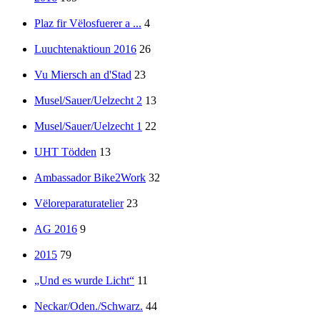
Plaz fir Vëlosfuerer a ...
4
Luuchtenaktioun 2016
26
Vu Miersch an d'Stad
23
Musel/Sauer/Uelzecht 2
13
Musel/Sauer/Uelzecht 1
22
UHT Tödden
13
Ambassador Bike2Work
32
Vëloreparaturatelier
23
AG 2016
9
2015
79
„Und es wurde Licht“
11
Neckar/Oden./Schwarz.
44