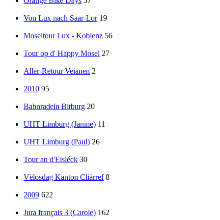
Orange Bike Days
57
Von Lux nach Saar-Lor
19
Moseltour Lux - Koblenz
56
Tour op d' Happy Mosel
27
Aller-Retour Veianen
2
2010
95
Bahnradeln Bitburg
20
UHT Limburg (Janine)
11
UHT Limburg (Paul)
26
Tour an d'Eisléck
30
Vëlosdag Kanton Cliärref
8
2009
622
Jura français 3 (Carole)
162