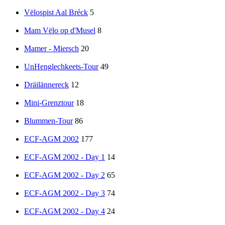
Vëlospist Aal Bréck
5
Mam Vëlo op d'Musel
8
Mamer - Miersch
20
UnHenglechkeets-Tour
49
Dräilännereck
12
Mini-Grenztour
18
Blummen-Tour
86
ECF-AGM 2002
177
ECF-AGM 2002 - Day 1
14
ECF-AGM 2002 - Day 2
65
ECF-AGM 2002 - Day 3
74
ECF-AGM 2002 - Day 4
24