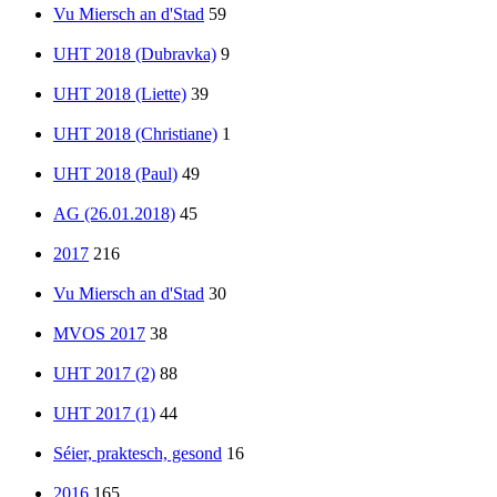
Vu Miersch an d'Stad
59
UHT 2018 (Dubravka)
9
UHT 2018 (Liette)
39
UHT 2018 (Christiane)
1
UHT 2018 (Paul)
49
AG (26.01.2018)
45
2017
216
Vu Miersch an d'Stad
30
MVOS 2017
38
UHT 2017 (2)
88
UHT 2017 (1)
44
Séier, praktesch, gesond
16
2016
165