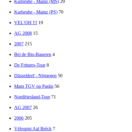
Karlsruhe - Mainz (MS)
29
Karlsruhe - Mainz (PS)
70
VEL'OH !!!
19
AG 2008
15
2007
215
Bei de Bio-Baueren
4
De Fritures-Tour
8
Düsseldorf - Nijmegen
50
Mam TGV op Paräis
56
Nordfriesland-Tour
71
AG 2007
26
2006
205
Vëlospist Aal Bréck
7