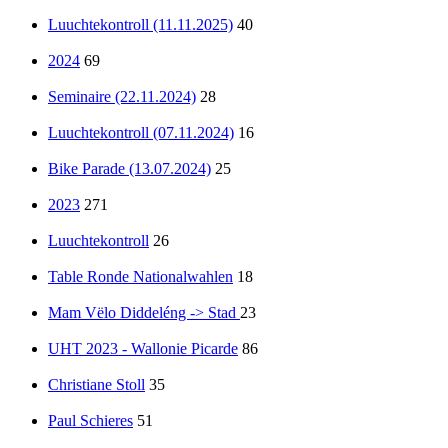
Luuchtekontroll (11.11.2025)
40
2024
69
Seminaire (22.11.2024)
28
Luuchtekontroll (07.11.2024)
16
Bike Parade (13.07.2024)
25
2023
271
Luuchtekontroll
26
Table Ronde Nationalwahlen
18
Mam Vëlo Diddeléng -> Stad
23
UHT 2023 - Wallonie Picarde
86
Christiane Stoll
35
Paul Schieres
51