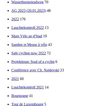
Wasserburgenradweg
70
AG 2023 (20.01.2023)
48
2022
176
Luuchtekontroll 2022
13
Mam Vëlo an d'Stad
19
Sambre et Meuse à vélo
43
Safe cycling now 2022
72
Projektioun: Soul of a cyclist
6
Conférence avec Ch. Najdovski
23
2021
60
Luuchtekontroll 2021
14
Bourgogne
41
Tour de Luxembourg
5