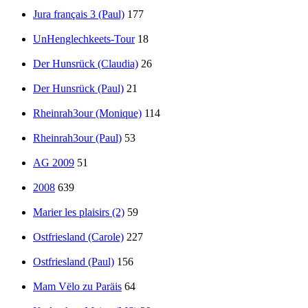
Jura français 3 (Paul)
177
UnHenglechkeets-Tour
18
Der Hunsrück (Claudia)
26
Der Hunsrück (Paul)
21
Rheinrah3our (Monique)
114
Rheinrah3our (Paul)
53
AG 2009
51
2008
639
Marier les plaisirs (2)
59
Ostfriesland (Carole)
227
Ostfriesland (Paul)
156
Mam Vëlo zu Paräis
64