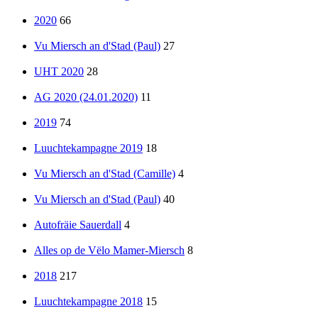
2020
66
Vu Miersch an d'Stad (Paul)
27
UHT 2020
28
AG 2020 (24.01.2020)
11
2019
74
Luuchtekampagne 2019
18
Vu Miersch an d'Stad (Camille)
4
Vu Miersch an d'Stad (Paul)
40
Autofräie Sauerdall
4
Alles op de Vëlo Mamer-Miersch
8
2018
217
Luuchtekampagne 2018
15