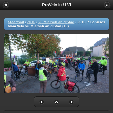
ProVelo.lu / LVI
Staartsäit
/
2016
/
Vu Miersch an d'Stad
/
2016 P. Schieres
Mam Velo vu Miersch an d'Stad (10)