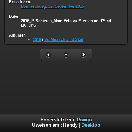
Erstallt den
Donneschdeg, 22. September 2016
Datei
2016_P. Schieres_Mam Velo vu Miersch an d'Stad
(10).JPG
Albumen
2016
/
Vu Miersch an d'Stad
Ennerstetzt vun
Piwigo
Uweisen am :
Handy
|
Desktop