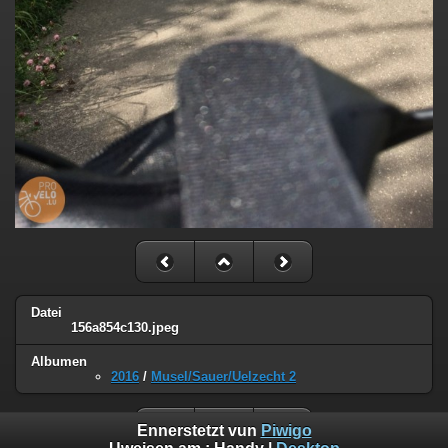
Datei
156a854c130.jpeg
Albumen
2016
/
Musel/Sauer/Uelzecht 2
Ennerstetzt vun
Piwigo