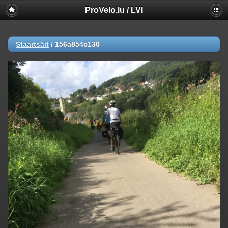
ProVelo.lu / LVI
Staartsäit
/
156a854c130