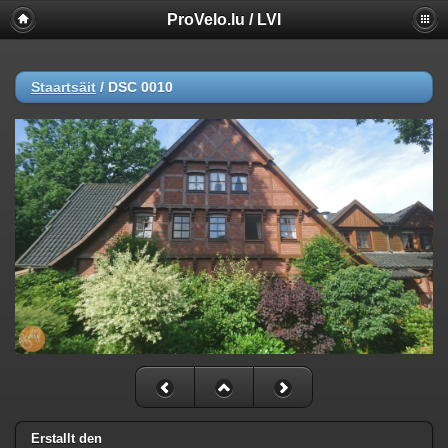
ProVelo.lu / LVI
Staartsäit
/
DSC 0010
Erstallt den