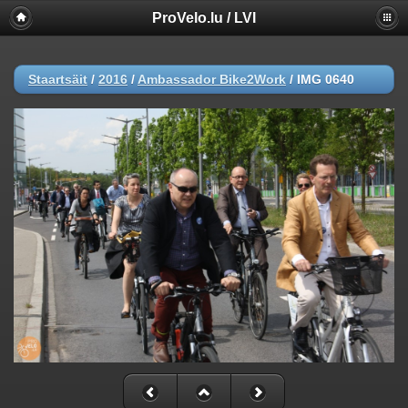
ProVelo.lu / LVI
Staartsäit
/
2016
/
Ambassador Bike2Work
/
IMG 0640