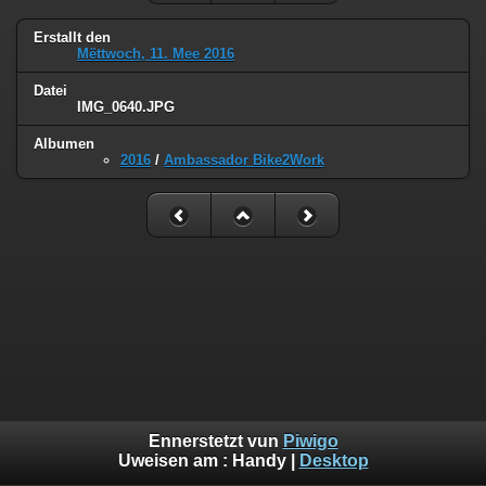
Erstallt den
Mëttwoch, 11. Mee 2016
Datei
IMG_0640.JPG
Albumen
2016
/
Ambassador Bike2Work
Ennerstetzt vun
Piwigo
Uweisen am :
Handy
|
Desktop