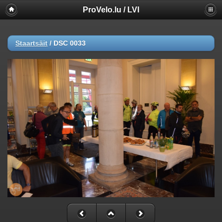
ProVelo.lu / LVI
Staartsäit
/
DSC 0033