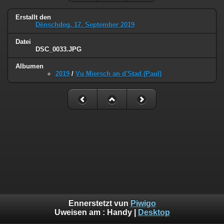
Erstallt den
Dënschdeg, 17. September 2019
Datei
DSC_0033.JPG
Albumen
2019
/
Vu Miersch an d'Stad (Paul)
Ennerstetzt vun
Piwigo
Uweisen am :
Handy
|
Desktop