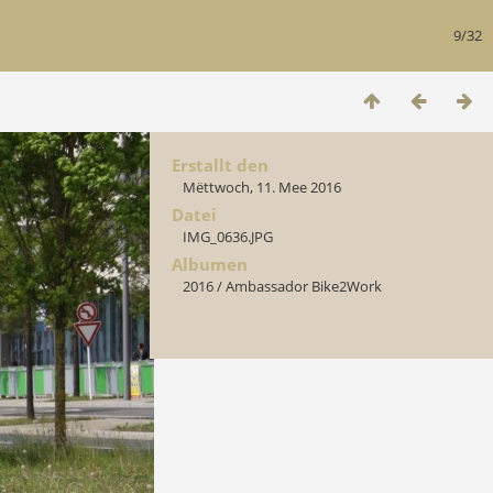
9/32
Erstallt den
Mëttwoch, 11. Mee 2016
Datei
IMG_0636.JPG
Albumen
2016
/
Ambassador Bike2Work