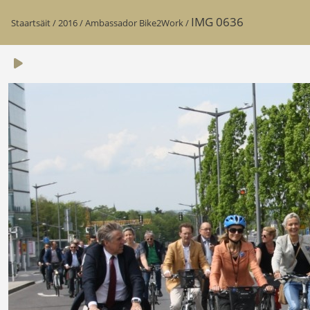
IMG 0636
Staartsäit
/
2016
/
Ambassador Bike2Work
/