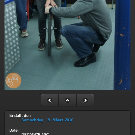
Erstallt den
Samschdeg, 19. Mäerz 2016
Datei
DSC06475.JPG