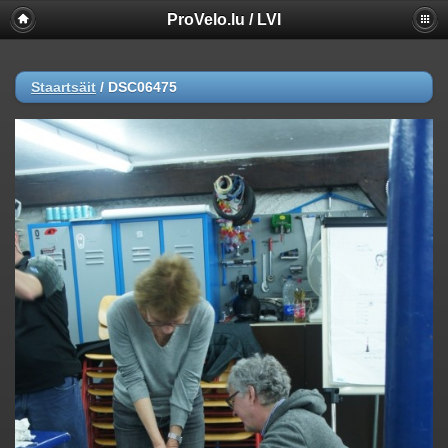
ProVelo.lu / LVI
Staartsäit
/
DSC06475