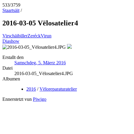
533/3759
Staartsäit
/
2016-03-05 Vëlosatelier4
Virschäibiller
Zeréck
Virun
Diashow
Erstallt den
Samschdeg, 5. Mäerz 2016
Datei
2016-03-05_Vëlosatelier4.JPG
Albumen
2016
/
Vëloreparaturatelier
Ennerstetzt vun
Piwigo