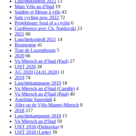
Luuchtekontroll 2022
13
Mam Vëlo an d'Stad
19
Sambre et Meuse à vélo
43
Safe cycling now 2022
72
Projektioun: Soul of a cyclist
6
Conférence avec Ch. Najdovski
23
2021
60
Luuchtekontroll 2021
14
Bourgogne
41
Tour de Luxembourg
5
2020
66
Vu Miersch an d'Stad (Paul)
27
UHT 2020
28
AG 2020 (24.01.2020)
11
2019
74
Luuchtekampagne 2019
18
Vu Miersch an d'Stad (Camille)
4
Vu Miersch an d'Stad (Paul)
40
Autofräie Sauerdall
4
Alles op de Vëlo Mamer-Miersch
8
2018
217
Luuchtekampagne 2018
15
Vu Miersch an d'Stad
59
UHT 2018 (Dubravka)
9
UHT 2018 (Liette)
39