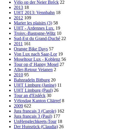
Vëlo op der Neier Bréck
22
2013
18
UHT 2013: Vennbahn
18
2012
109
Marier les plaisirs (3)
58
UHT - Ardennes Lux.
19
Troisv.-Bastogne-Wiltz
10
Sud-Est du Grand-Duché
22
2011
161
Orange Bike Days
57
Von Lux nach Saar-Lor
19
Moseltour Lux - Koblenz
56
Tour op d' Happy Mosel
27
Aller-Retour Veianen
2
2010
95
Bahnradeln Bitburg
20
UHT Limburg (Janine)
11
UHT Limburg (Paul)
26
Tour an d'Eisléck
30
Vëlosdag Kanton Cliärref
8
2009
622
Jura français 3 (Carole)
162
Jura français 3 (Paul)
177
UnHenglechkeets-Tour
18
Der Hunsrück (Claudia)
26