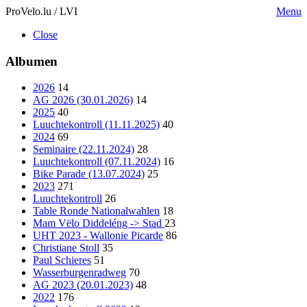
ProVelo.lu / LVI
Menu
Close
Albumen
2026
14
AG 2026 (30.01.2026)
14
2025
40
Luuchtekontroll (11.11.2025)
40
2024
69
Seminaire (22.11.2024)
28
Luuchtekontroll (07.11.2024)
16
Bike Parade (13.07.2024)
25
2023
271
Luuchtekontroll
26
Table Ronde Nationalwahlen
18
Mam Vëlo Diddeléng -> Stad
23
UHT 2023 - Wallonie Picarde
86
Christiane Stoll
35
Paul Schieres
51
Wasserburgenradweg
70
AG 2023 (20.01.2023)
48
2022
176