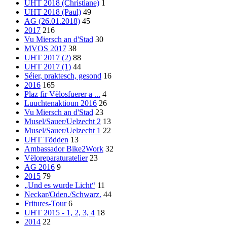
UHT 2018 (Christiane)
1
UHT 2018 (Paul)
49
AG (26.01.2018)
45
2017
216
Vu Miersch an d'Stad
30
MVOS 2017
38
UHT 2017 (2)
88
UHT 2017 (1)
44
Séier, praktesch, gesond
16
2016
165
Plaz fir Vëlosfuerer a ...
4
Luuchtenaktioun 2016
26
Vu Miersch an d'Stad
23
Musel/Sauer/Uelzecht 2
13
Musel/Sauer/Uelzecht 1
22
UHT Tödden
13
Ambassador Bike2Work
32
Vëloreparaturatelier
23
AG 2016
9
2015
79
„Und es wurde Licht“
11
Neckar/Oden./Schwarz.
44
Fritures-Tour
6
UHT 2015 - 1, 2, 3, 4
18
2014
22