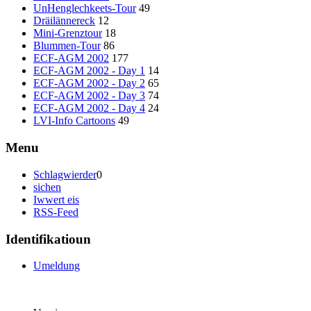
UnHenglechkeets-Tour
49
Dräilännereck
12
Mini-Grenztour
18
Blummen-Tour
86
ECF-AGM 2002
177
ECF-AGM 2002 - Day 1
14
ECF-AGM 2002 - Day 2
65
ECF-AGM 2002 - Day 3
74
ECF-AGM 2002 - Day 4
24
LVI-Info Cartoons
49
Menu
Schlagwierder
0
sichen
Iwwert eis
RSS-Feed
Identifikatioun
Umeldung