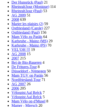
Der Hunsrück (Paul)
21
Rheinrah3our (Monique)
114
Rheinrah3our (Paul)
53
AG 2009
51
2008
639
Marier les plaisirs (2)
59
Ostfriesland (Carole)
227
Ostfriesland (Paul)
156
Mam Vëlo zu Paräis
64
Karlsruhe - Mainz (MS)
29
Karlsruhe - Mainz (PS)
70
VEL'OH !!!
19
AG 2008
15
2007
215
Bei de Bio-Baueren
4
De Fritures-Tour
8
Düsseldorf - Nijmegen
50
Mam TGV op Paräis
56
Nordfriesland-Tour
71
AG 2007
26
2006
205
Vëlospist Aal Bréck
7
Vëlospist Aal Bréck
5
Mam Vëlo op d'Musel
8
Mamer - Miersch
20