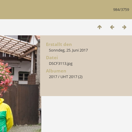
984/3759
Erstallt den
Sonndeg, 25. Juni 2017
Datei
DSCF3113.jpg
Albumen
2017
/
UHT 2017 (2)