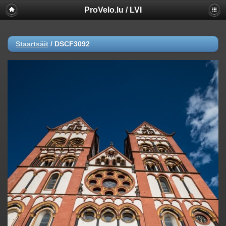
ProVelo.lu / LVI
Staartsäit
/
DSCF3092