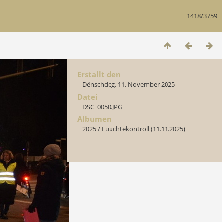
1418/3759
Erstallt den
Dënschdeg, 11. November 2025
Datei
DSC_0050.JPG
Albumen
2025
/
Luuchtekontroll (11.11.2025)