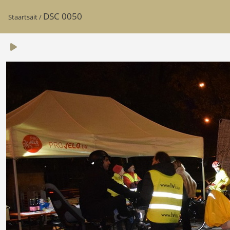
DSC 0050
Staartsäit
/