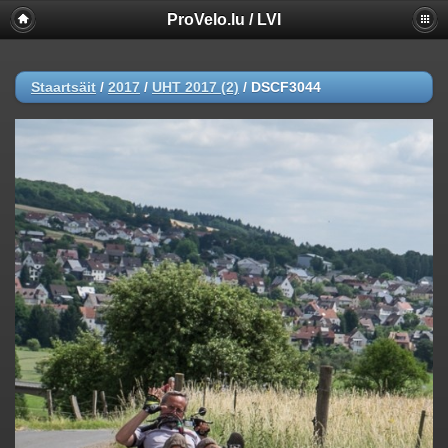
ProVelo.lu / LVI
Staartsäit
/
2017
/
UHT 2017 (2)
/
DSCF3044