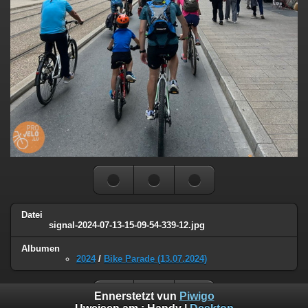
Datei
signal-2024-07-13-15-09-54-339-12.jpg
Albumen
2024
/
Bike Parade (13.07.2024)
Ennerstetzt vun
Piwigo