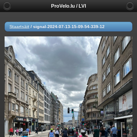
ProVelo.lu / LVI
Staartsäit
/
signal-2024-07-13-15-09-54-339-12