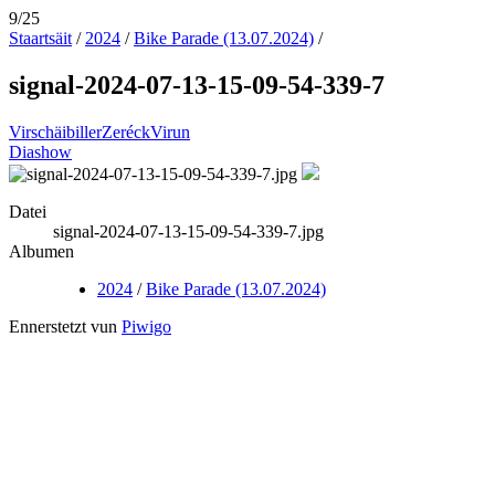
9/25
Staartsäit
/
2024
/
Bike Parade (13.07.2024)
/
signal-2024-07-13-15-09-54-339-7
Virschäibiller
Zeréck
Virun
Diashow
Datei
signal-2024-07-13-15-09-54-339-7.jpg
Albumen
2024
/
Bike Parade (13.07.2024)
Ennerstetzt vun
Piwigo