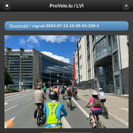
ProVelo.lu / LVI
Staartsäit
/
signal-2024-07-13-15-09-54-339-2