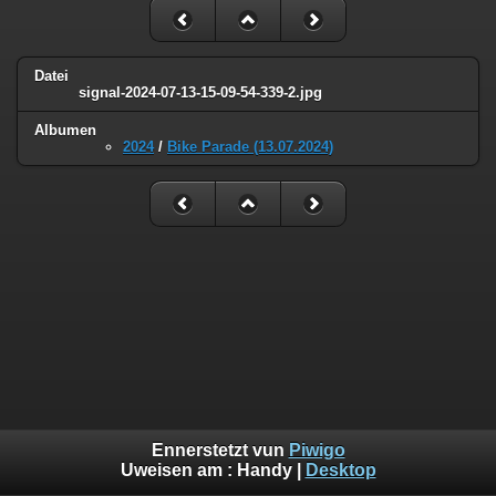
Datei
signal-2024-07-13-15-09-54-339-2.jpg
Albumen
2024
/
Bike Parade (13.07.2024)
Ennerstetzt vun
Piwigo
Uweisen am :
Handy
|
Desktop