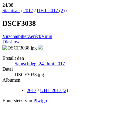
24/88
Staartsäit
/
2017
/
UHT 2017 (2)
/
DSCF3038
Virschäibiller
Zeréck
Virun
Diashow
Erstallt den
Samschdeg, 24. Juni 2017
Datei
DSCF3038.jpg
Albumen
2017
/
UHT 2017 (2)
Ennerstetzt vun
Piwigo