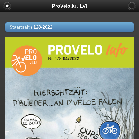
ProVelo.lu / LVI
Staartsäit
/
128-2022