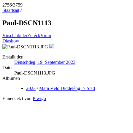
2756/3759
Staartsäit
/
Paul-DSCN1113
Virschäibiller
Zeréck
Virun
Diashow
Erstallt den
Dënschdeg, 19. September 2023
Datei
Paul-DSCN1113.JPG
Albumen
2023
/
Mam Vëlo Diddeléng -> Stad
Ennerstetzt vun
Piwigo