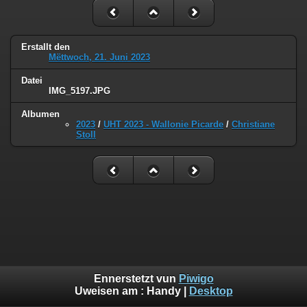
Erstallt den
Mëttwoch, 21. Juni 2023
Datei
IMG_5197.JPG
Albumen
2023
/
UHT 2023 - Wallonie Picarde
/
Christiane
Stoll
Ennerstetzt vun
Piwigo
Uweisen am :
Handy
|
Desktop