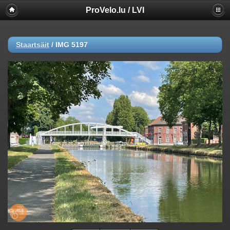
ProVelo.lu / LVI
Staartsäit
/
IMG 5197