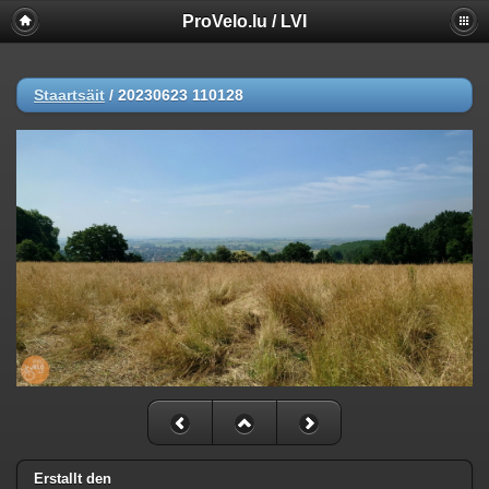
ProVelo.lu / LVI
Staartsäit
/
20230623 110128
Erstallt den