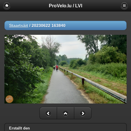
ProVelo.lu / LVI
Staartsäit
/
20230622 163840
Erstallt den