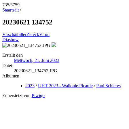
735/3759
Staartsäit
/
20230621 134752
Virschäibiller
Zeréck
Virun
Diashow
Erstallt den
Mëttwoch, 21. Juni 2023
Datei
20230621_134752.JPG
Albumen
2023
/
UHT 2023 - Wallonie Picarde
/
Paul Schieres
Ennerstetzt vun
Piwigo