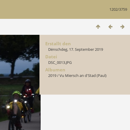
1202/3759
Erstallt den
Dënschdeg, 17. September 2019
Datei
DSC_0013.JPG
Albumen
2019
/
Vu Miersch an d'Stad (Paul)