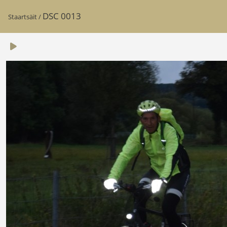
DSC 0013
Staartsäit
/