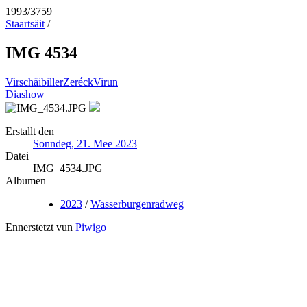
1993/3759
Staartsäit
/
IMG 4534
Virschäibiller
Zeréck
Virun
Diashow
Erstallt den
Sonndeg, 21. Mee 2023
Datei
IMG_4534.JPG
Albumen
2023
/
Wasserburgenradweg
Ennerstetzt vun
Piwigo