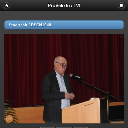
ProVelo.lu / LVI
Staartsäit
/
DSCN1048