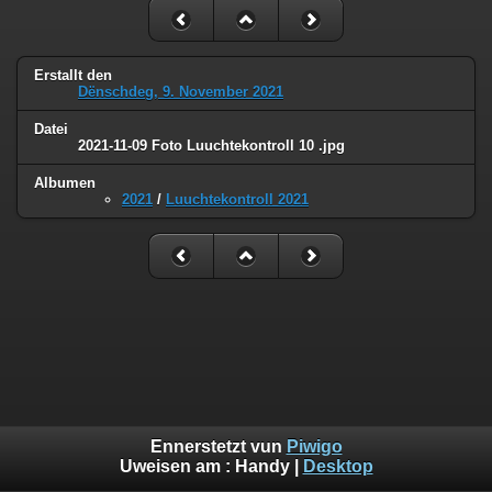
Erstallt den
Dënschdeg, 9. November 2021
Datei
2021-11-09 Foto Luuchtekontroll 10 .jpg
Albumen
2021
/
Luuchtekontroll 2021
Ennerstetzt vun
Piwigo
Uweisen am :
Handy
|
Desktop