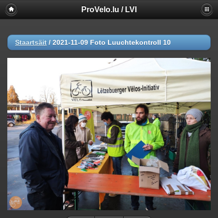
ProVelo.lu / LVI
Staartsäit
/
2021-11-09 Foto Luuchtekontroll 10